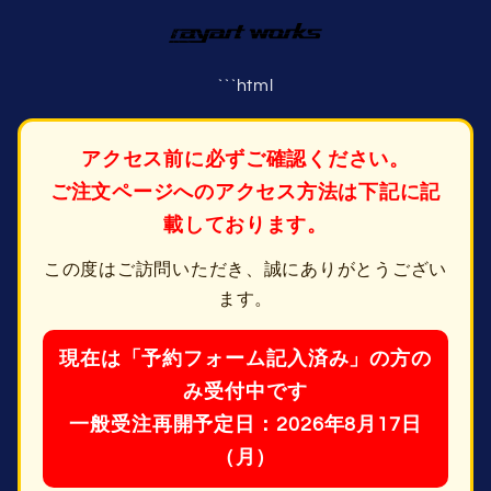
コンテ
ンツに
進む
```html
アクセス前に必ずご確認ください。
ご注文ページへのアクセス方法は下記に記
載しております。
この度はご訪問いただき、誠にありがとうござい
ます。
現在は「予約フォーム記入済み」の方の
み受付中です
一般受注再開予定日：2026年8月17日
（月）