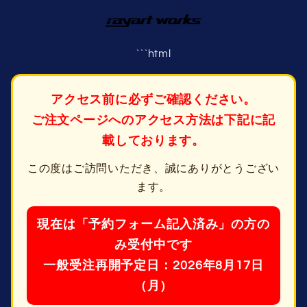
コンテ
ンツに
進む
```html
アクセス前に必ずご確認ください。
ご注文ページへのアクセス方法は下記に記
載しております。
この度はご訪問いただき、誠にありがとうござい
ます。
現在は「予約フォーム記入済み」の方の
み受付中です
一般受注再開予定日：2026年8月17日
（月）